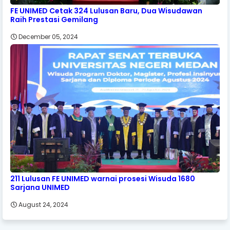
FE UNIMED Cetak 324 Lulusan Baru, Dua Wisudawan
Raih Prestasi Gemilang
December 05, 2024
211 Lulusan FE UNIMED warnai prosesi Wisuda 1680
Sarjana UNIMED
August 24, 2024