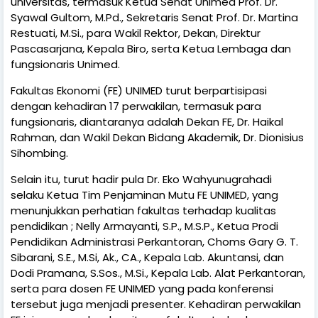
universitas, termasuk Ketua Senat Unimed Prof. Dr.
Syawal Gultom, M.Pd., Sekretaris Senat Prof. Dr. Martina
Restuati, M.Si., para Wakil Rektor, Dekan, Direktur
Pascasarjana, Kepala Biro, serta Ketua Lembaga dan
fungsionaris Unimed.
Fakultas Ekonomi (FE) UNIMED turut berpartisipasi
dengan kehadiran 17 perwakilan, termasuk para
fungsionaris, diantaranya adalah Dekan FE, Dr. Haikal
Rahman, dan Wakil Dekan Bidang Akademik, Dr. Dionisius
Sihombing.
Selain itu, turut hadir pula Dr. Eko Wahyunugrahadi
selaku Ketua Tim Penjaminan Mutu FE UNIMED, yang
menunjukkan perhatian fakultas terhadap kualitas
pendidikan ; Nelly Armayanti, S.P., M.S.P., Ketua Prodi
Pendidikan Administrasi Perkantoran, Choms Gary G. T.
Sibarani, S.E., M.Si, Ak., CA., Kepala Lab. Akuntansi, dan
Dodi Pramana, S.Sos., M.Si., Kepala Lab. Alat Perkantoran,
serta para dosen FE UNIMED yang pada konferensi
tersebut juga menjadi presenter. Kehadiran perwakilan