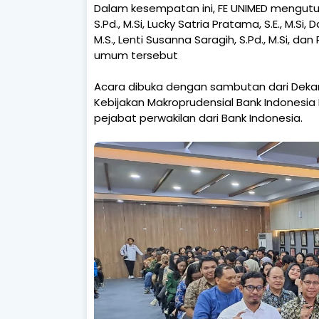
Dalam kesempatan ini, FE UNIMED mengutus 
S.Pd., M.Si, Lucky Satria Pratama, S.E., M.Si, Da
M.S., Lenti Susanna Saragih, S.Pd., M.Si, dan 
umum tersebut
Acara dibuka dengan sambutan dari Dekan FE
Kebijakan Makroprudensial Bank Indonesi
pejabat perwakilan dari Bank Indonesia.