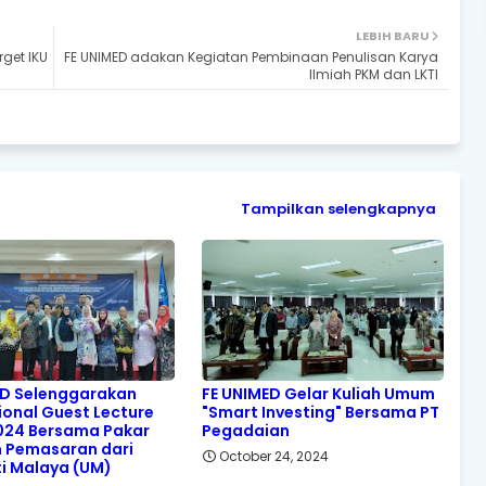
LEBIH BARU
get IKU
FE UNIMED adakan Kegiatan Pembinaan Penulisan Karya
Ilmiah PKM dan LKTI
Tampilkan selengkapnya
ED Selenggarakan
FE UNIMED Gelar Kuliah Umum
ional Guest Lecture
"Smart Investing" Bersama PT
2024 Bersama Pakar
Pegadaian
 Pemasaran dari
October 24, 2024
ti Malaya (UM)