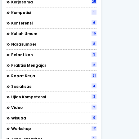
25
Kerjasama
1
Kompetisi
6
Konferensi
15
Kuliah Umum
8
Narasumber
3
Pelantikan
2
Praktisi Mengajar
21
Rapat Kerja
4
Sosialisasi
3
Ujian Kompetensi
2
Video
9
Wisuda
12
Workshop
1