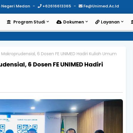
as Negeri Medan
+62616613365
Fe@unimed.ac.id
Program Studi
Dokumen
Layanan
Makroprudensial, 6 Dosen FE UNIMED Hadiri Kuliah Umum
ensial, 6 Dosen FE UNIMED Hadiri