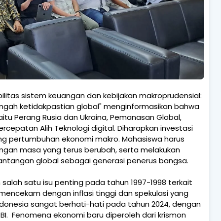
litas sistem keuangan dan kebijakan makroprudensial:
ngah ketidakpastian global" menginformasikan bahwa
yaitu Perang Rusia dan Ukraina, Pemanasan Global,
ercepatan Alih Teknologi digital. Diharapkan investasi
ng pertumbuhan ekonomi makro. Mahasiswa harus
an masa yang terus berubah, serta melakukan
antangan global sebagai generasi penerus bangsa.
alah satu isu penting pada tahun 1997-1998 terkait
mencekam dengan inflasi tinggi dan spekulasi yang
ndonesia sangat berhati-hati pada tahun 2024, dengan
 BI. Fenomena ekonomi baru diperoleh dari krismon